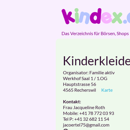
Das Verzeichnis für Börsen, Shops
Kinderkleid
Organisator: Familie aktiv
Werkhof Saal 1 / 1.OG
Hauptstrasse 56
4565
Recherswil
Karte
Kontakt:
Frau Jacqueline Roth
Mobile:
+41 78 772 03 93
Tel P:
+41 32 682 11 54
jacoertel75
@gmail.com